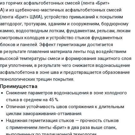
из горячих асфальтобетонных смесей (лента «Брит»
А) и из щебеночно-мастичных асфальтобетонных смесей
(лента «Брит» ЩМА), устройство примыканий к покрытиям
автодорог, тротуарам, зданиям и сооружениям, бордюрному
камню, водоотводным лоткам, фундаментам, рельсам, люкам
смотровых колодцев и устройство стыков фундаментных
блоков и панелей. Эффект герметизации достигается
в результате плавления материала ленты под воздействием
высокой температуры смеси и формирования защитного слоя
при уплотнении, в результате чего снижается водонасыщение
асфальтобетона в зоне шва и предотвращается образование
технологических трещин покрытия.
Преимущества
Снижение параметров водонасыщения в зоне холодного
стыка в среднем на 45 %.
Отличная устойчивость швов сопряжения к длительным
циклам замораживания-оттаивания.
Надежная герметизация стыков — прочность стыков
с применением ленты «Брит» в два раза выше спаек,
выполненных по традиционной технологии.