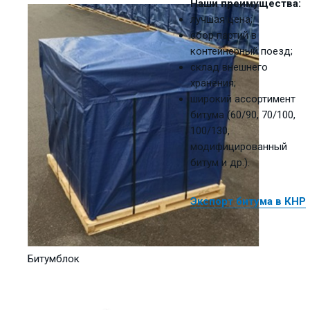
Наши преимущества:
лучшая цена;
сбор партий в
контейнерный поезд;
склад внешнего
хранения;
широкий ассортимент
битума (60/90, 70/100,
100/130,
модифицированный
битум и др.).
Экспорт битума в КНР
Битумблок