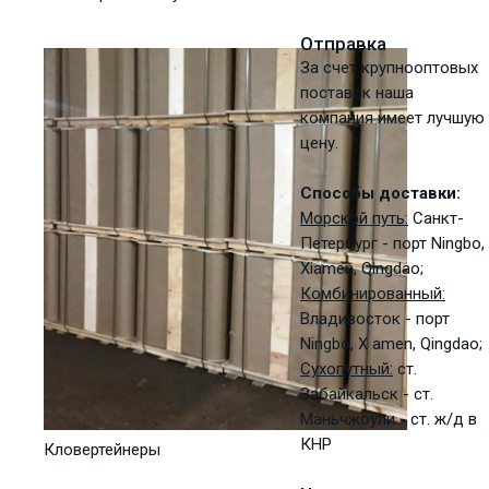
Отправка
За счет крупнооптовых
поставок наша
компания имеет лучшую
цену.
Способы доставки:
Морской путь:
Санкт-
Петербург - порт Ningbo,
Xiamen, Qingdao;
Комбинированный:
Владивосток - порт
Ningbo, X amen, Qingdao;
Сухопутный:
ст.
Забайкальск - ст.
Маньчжоули - ст. ж/д в
КНР
Кловертейнеры