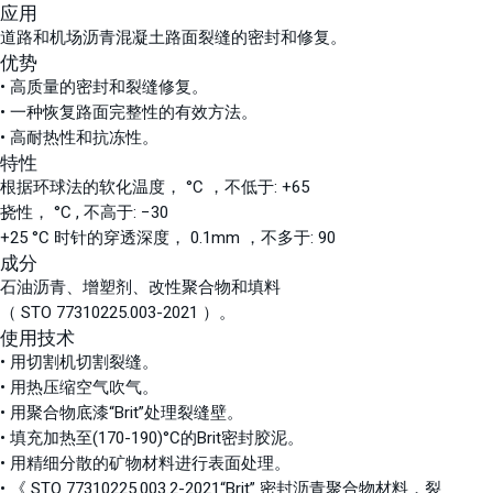
应用
道路和机场沥青混凝土路面裂缝的密封和修复。
优势
• 高质量的密封和裂缝修复。
• 一种恢复路面完整性的有效方法。
• 高耐热性和抗冻性。
特性
根据环球法的软化温度， °С ，不低于: +65
挠性， °С , 不高于: −30
+25 °C 时针的穿透深度， 0.1mm ，不多于: 90
成分
石油沥青、增塑剂、改性聚合物和填料
（ STO 77310225.003-2021 ）。
使用技术
• 用切割机切割裂缝。
• 用热压缩空气吹气。
• 用聚合物底漆“Brit”处理裂缝壁。
• 填充加热至(170-190)°C的Brit密封胶泥。
• 用精细分散的矿物材料进行表面处理。
• 《 STO 77310225.003.2-2021“Brit” 密封沥青聚合物材料，裂